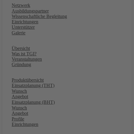
Netzwerk
Ausbildungspartner
Wissenschaftliche Begleitung
Einrichtungen
Unterstützer
Galerie
Wissenswertes
Übersicht
Was ist TGI?
Veranstaltungen
Gründung
Forum
Produktübersicht
Einsatzplanung (THT)
Wunsch
Angebot
Einsatzplanung (BHT)
Wunsch
Angebot
Profile
Einrichtungen
Kontakt