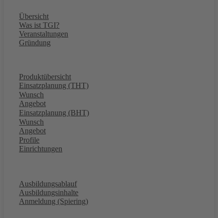
Übersicht
Was ist TGI?
Veranstaltungen
Gründung
Forum
Produktübersicht
Einsatzplanung (THT)
Wunsch
Angebot
Einsatzplanung (BHT)
Wunsch
Angebot
Profile
Einrichtungen
Kontakt
Ausbildung
Ausbildungsablauf
Ausbildungsinhalte
Anmeldung (Spiering)
Über uns