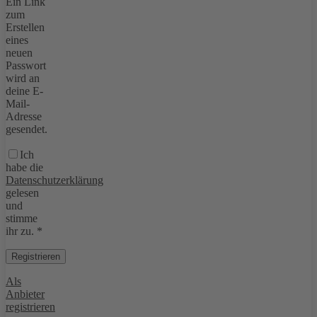
Ein Link
zum
Erstellen
eines
neuen
Passwort
wird an
deine E-
Mail-
Adresse
gesendet.
Ich
habe die
Datenschutzerklärung
gelesen
und
stimme
ihr zu.
*
Registrieren
Als
Anbieter
registrieren