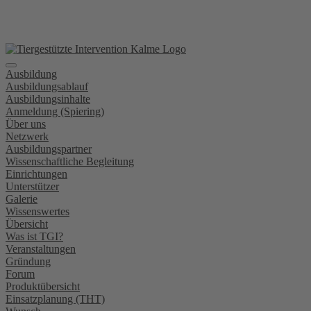
Zum
Inhalt
wechseln
Ausbildung
Ausbildungsablauf
Ausbildungsinhalte
Anmeldung (Spiering)
Über uns
Netzwerk
Ausbildungspartner
Wissenschaftliche Begleitung
Einrichtungen
Unterstützer
Galerie
Wissenswertes
Übersicht
Was ist TGI?
Veranstaltungen
Gründung
Forum
Produktübersicht
Einsatzplanung (THT)